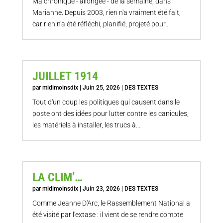
Ma chronique - allongée - de la semaine, dans
Marianne. Depuis 2003, rien n'a vraiment été fait,
car rien n'a été réfléchi, planifié, projeté pour...
JUILLET 1914
par
midimoinsdix
|
Juin 25, 2026
|
DES TEXTES
Tout d'un coup les politiques qui causent dans le
poste ont des idées pour lutter contre les canicules,
les matériels à installer, les trucs à...
LA CLIM’…
par
midimoinsdix
|
Juin 23, 2026
|
DES TEXTES
Comme Jeanne D'Arc, le Rassemblement National a
été visité par l'extase : il vient de se rendre compte