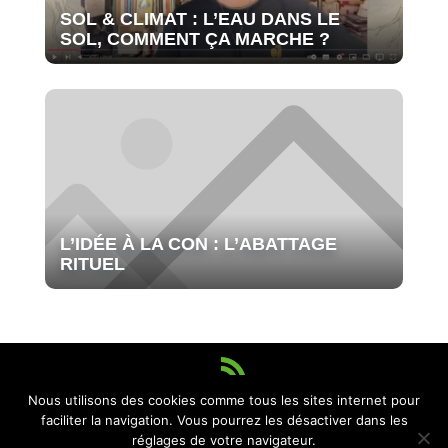
SOL & CLIMAT : L’EAU DANS LE
SOL, COMMENT ÇA MARCHE ?
L’IDÉE À LA CON : L’ABATTAGE
RITUEL
Nous utilisons des cookies comme tous les sites internet pour
© Frédéric Denhez, année 2022 tous droits réservés site réalisé par
faciliter la navigation. Vous pourrez les désactiver dans les
MIDI-10
&
TAOM
et hébergé par
Infomaniak
hébergeur éco
réglages de votre navigateur.