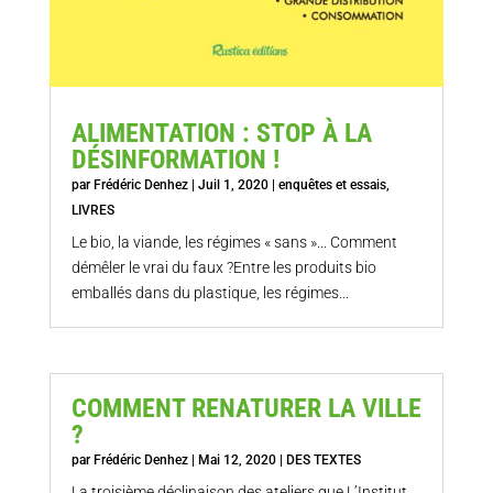
ALIMENTATION : STOP À LA
DÉSINFORMATION !
par
Frédéric Denhez
|
Juil 1, 2020
|
enquêtes et essais
,
LIVRES
Le bio, la viande, les régimes « sans »... Comment
démêler le vrai du faux ?Entre les produits bio
emballés dans du plastique, les régimes...
COMMENT RENATURER LA VILLE
?
par
Frédéric Denhez
|
Mai 12, 2020
|
DES TEXTES
La troisième déclinaison des ateliers que L’Institut