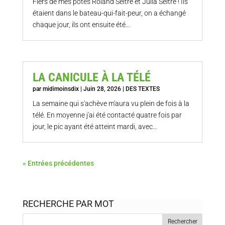
Fiers de mes potes Roland Seitre et Julia Seitre ! Ils
étaient dans le bateau-qui-fait-peur, on a échangé
chaque jour, ils ont ensuite été...
LA CANICULE À LA TÉLÉ
par
midimoinsdix
|
Juin 28, 2026
|
DES TEXTES
La semaine qui s'achève m'aura vu plein de fois à la
télé. En moyenne j'ai été contacté quatre fois par
jour, le pic ayant été atteint mardi, avec...
« Entrées précédentes
RECHERCHE PAR MOT