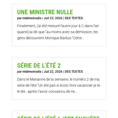
UNE MINISTRE NULLE
par
midimoinsdix
|
Juil 23, 2026
|
DES TEXTES
Finalement, j'ai été mesuré l'autre jour à C dans l'air
quand j'ai dit que "au moins avec sa démission, les
gens découvrent Monique Barbut."Cette...
SÉRIE DE L’ÉTÉ 2
par
midimoinsdix
|
Juil 22, 2026
|
DES TEXTES
Dans le Marianne de la semaine, le numéro 2 de ma
série de l'été "Un été pas si écolo."Ami vacancier je te
le dis : après t'avoir convaincu de ne...