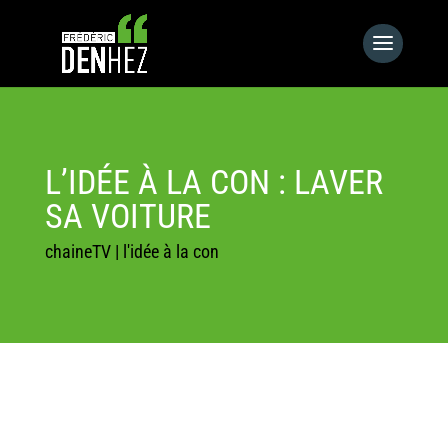
L’IDÉE À LA CON : LAVER
SA VOITURE
chaineTV
|
l'idée à la con