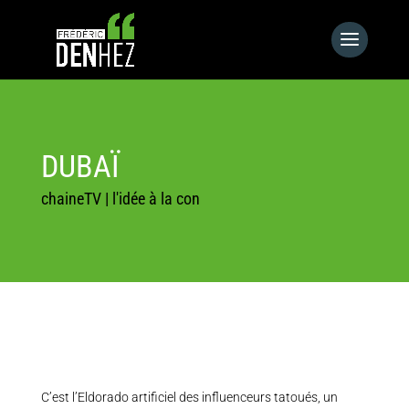
DUBAÏ
chaineTV
|
l'idée à la con
C’est l’Eldorado artificiel des influenceurs tatoués, un