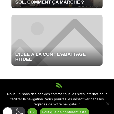
SOL, COMMENT ÇA MARCHE ?
L’IDÉE À LA CON : L’ABATTAGE
RITUEL
Nous utilisons des cookies comme tous les sites internet pour
© Frédéric Denhez, année 2022 tous droits réservés site réalisé par
faciliter la navigation. Vous pourrez les désactiver dans les
MIDI-10
&
TAOM
et hébergé par
Infomaniak
hébergeur éco
réglages de votre navigateur.
responsable |
Ok
Politique de confidentialité
mentions légales
|
politique de confidentialité