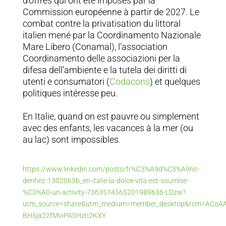
d’offres qui ont été imposés par la
Commission européenne à partir de 2027. Le
combat contre la privatisation du littoral
italien mené par la Coordinamento Nazionale
Mare Libero (Conamal), l’association
Coordinamento delle associazioni per la
difesa dell’ambiente e la tutela dei diritti di
utenti e consumatori (
Codacons
) et quelques
politiques intéresse peu.
En Italie, quand on est pauvre ou simplement
avec des enfants, les vacances à la mer (ou
au lac) sont impossibles.
https://www.linkedin.com/posts/fr%C3%A9d%C3%A9ric-
denhez-1302063b_en-italie-la-dolce-vita-est-soumise-
%C3%A0-un-activity-7363514565201989636-LDzw?
utm_source=share&utm_medium=member_desktop&rcm=ACoA
BH5ja22fMviPASHzn2KXY