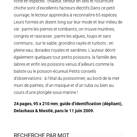
riche en espèces : chaleur, teneur en sels et nourriture
chiche sont d’excellents facteurs électifs.Dans ce petit
ouvrage, le lecteur apprendra à reconnaître 65 espèces.
Leurs formes en disent long sur leur mode et leur milieu de
vie : parmi les pierres et tombants, on trouve murènes,
congres et rascasse ; parmi les algues, loups et sars
communs ; sur le sable, grondins rayés et turbots ; en
pleine eau, dorades royales et sardines. L’auteur décrit
également quelques tout petits poissons, la famille des
labres et enfin les poissons venus d’ailleurs comme la
baliste ou le poisson-écureuil.Petits conseils
d’observations : à l’étal du poissonnier, au bord de la mer
muni de palmes, d’un masque et d’un tuba ou bien au
cours d’une plongée sous-marine !
24 pages,
95 x 210 mm
,
guide d’identification (dépliant),
Delachaux & Niestlé,
paru le 11 juin 2009.
RECHERCHE PAR MOT