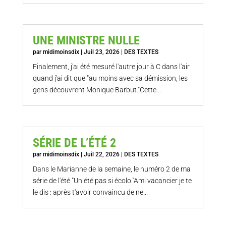
UNE MINISTRE NULLE
par
midimoinsdix
|
Juil 23, 2026
|
DES TEXTES
Finalement, j'ai été mesuré l'autre jour à C dans l'air
quand j'ai dit que "au moins avec sa démission, les
gens découvrent Monique Barbut."Cette...
SÉRIE DE L’ÉTÉ 2
par
midimoinsdix
|
Juil 22, 2026
|
DES TEXTES
Dans le Marianne de la semaine, le numéro 2 de ma
série de l'été "Un été pas si écolo."Ami vacancier je te
le dis : après t'avoir convaincu de ne...